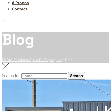
A Propos
Contact
Blog
LKCM Piscines Spas Et Paysages
>
Blog
Search
Search for: